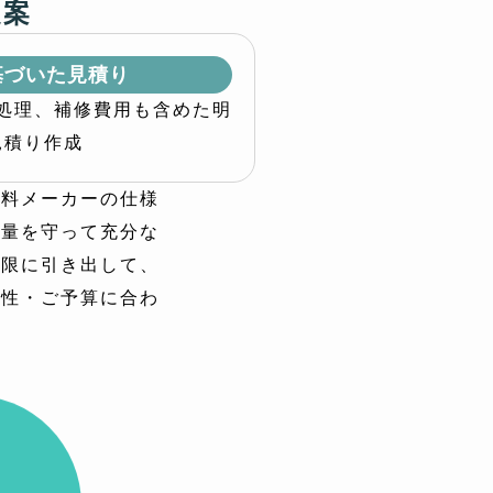
提案
基づいた見積り
処理、補修費用も含めた明
見積り作成
塗料メーカーの仕様
布量を守って充分な
大限に引き出して、
候性・ご予算に合わ
。
ーム