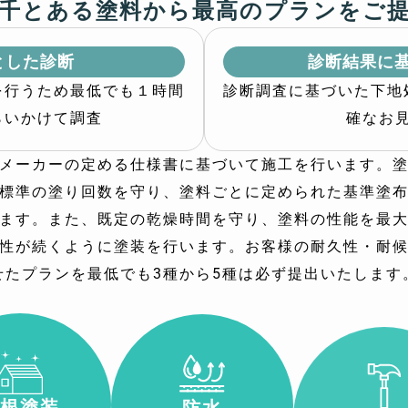
千とある塗料から最高のプランをご
とした診断
診断結果に
を行うため最低でも１時間
診断調査に基づいた下地
らいかけて調査
確なお
メーカーの定める仕様書に基づいて施工を行います。
標準の塗り回数を守り、塗料ごとに定められた基準塗
ます。また、既定の乾燥時間を守り、塗料の性能を最
性が続くように塗装を行います。お客様の耐久性・耐
せたプランを最低でも3種から5種は必ず提出いたします
屋根塗装
防水
リフォ