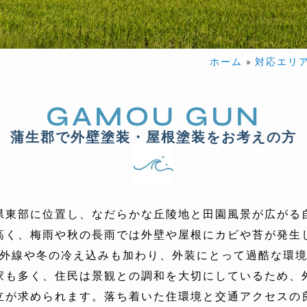
ホーム
»
対応エリ
GAMOU GUN
蒲生郡で外壁塗装・屋根塗装をお考えの方
県東部に位置し、なだらかな丘陵地と田園風景が広がる
高く、梅雨や秋の長雨では外壁や屋根にカビや苔が発生
外線や冬の冷え込みも加わり、外装にとって過酷な環
家も多く、住民は景観との調和を大切にしているため、
立が求められます。落ち着いた住環境と交通アクセスの