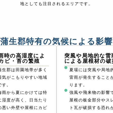
地としても注目されるエリアです。
蒲生郡特有の気候による影響
雨時の高湿度によ
突風や局地的な雷
カビ・苔の繁殖
による屋根材の破
蒲生郡は田園地帯が多く
夏場には突風や局地
湿気がこもりやすい地域
雷雨が発生すること
です。
ります。
梅雨から夏にかけては特
強風や飛来物の影響
に湿度が高く、日当たり
屋根の板金部分やス
の悪い外壁や屋根にカビ
ト瓦が破損する恐れ