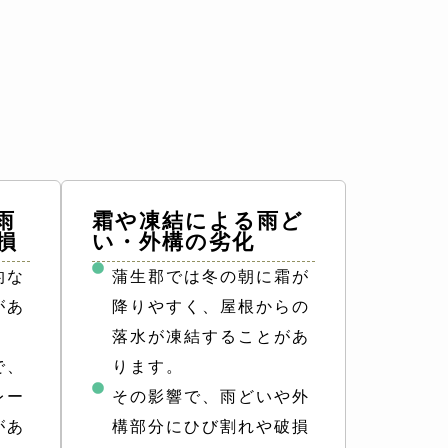
雨
霜や凍結による雨ど
損
い・外構の劣化
的な
蒲生郡では冬の朝に霜が
があ
降りやすく、屋根からの
落水が凍結することがあ
で、
ります。
レー
その影響で、雨どいや外
があ
構部分にひび割れや破損