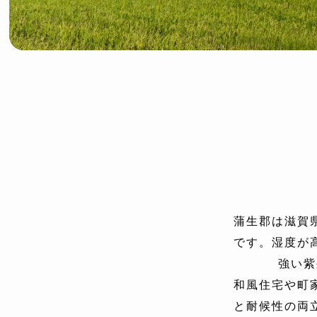
蒲生郡は滋賀
です。湿度が
強い紫
和風住宅や町
と耐候性の両