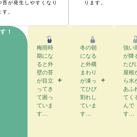
や苔が発生しやすくなり
ります。
ます。
す！
梅雨時
冬の朝
強い
期にな
になる
が降
ると外
と外構
たび
壁の苔
まわり
屋根
が目立
が凍っ
ら水
ってき
てひび
あふ
て困っ
割れし
てく
ていま
ていま
んで
す…
す…
す…