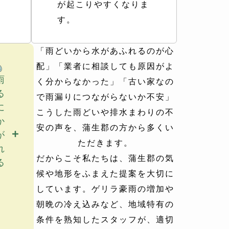
が起こりやすくなりま
す。
「雨どいから水があふれるのが心
配」「業者に相談しても原因がよ
雨
く分からなかった」「古い家なの
る
で雨漏りにつながらないか不安」
に
こうした雨どいや排水まわりの不
か
安の声を、蒲生郡の方から多くい
が
ただきます。
れ
だからこそ私たちは、蒲生郡の気
る
候や地形をふまえた提案を大切に
しています。ゲリラ豪雨の増加や
朝晩の冷え込みなど、地域特有の
条件を熟知したスタッフが、適切