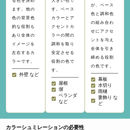
る色を決め
大きい色で
が、ベース
ます。他の
す。ベース
色と調和色
色の背景色
カラーとア
の組み合わ
的な役割も
クセントカ
せにアクセ
あり全体の
ラーの間の
ントを与え
イメージを
調和を取り
全体を引き
左右するカ
安定させる
締める役割
ラーです。
役割の色で
の色です。
す。
外壁 など
幕板
屋根
水切り
塀
雨樋
ベランダ
妻飾り な
など
ど
カラーシュミレーションの必要性