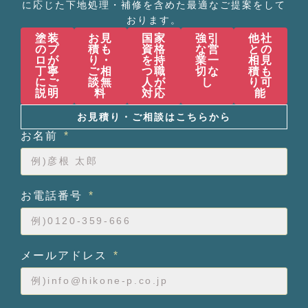
に応じた下地処理・補修を含めた最適なご提案をして
おります。
塗装
お見
国家
強引
他社
のプ
積も
資格
な営
との
ロが
り・
を持
業一
相見
丁寧
ご相
つ職
切な
積も
にご
談無
人が
し
り可
説明
料
対応
能
お見積り・ご相談はこちらから
お名前
お電話番号
メールアドレス