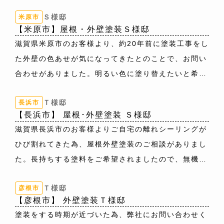
Ｓ様邸
米原市
【米原市】屋根・外壁塗装Ｓ様邸
滋賀県米原市のお客様より、約20年前に塗装工事をし
た外壁の色あせが気になってきたとのことで、お問い
合わせがありました。明るい色に塗り替えたいと希望
されて、その中でも黄色系の色を選ばれました。前回
Ｔ様邸
長浜市
塗装した時には選べる色が少なかったとおっしゃって
【長浜市】 屋根･外壁塗装 Ｓ様邸
いましたが、今回はたくさんの種類のカラーから選ぶ
滋賀県長浜市のお客様よりご自宅の離れシーリングが
ことができてお喜びいただけました。雨樋や破風板な
ひび割れてきた為、屋根外壁塗装のご相談がありまし
どの付帯部分の色は、外壁色の黄色と屋根色の緑色と
た。長持ちする塗料をご希望されましたので、無機塗
どちらにも合う茶系のアイアンバーグをご提案させて
料を使用したプランを中心にご提案させていただきま
いただきました。
Ｔ様邸
彦根市
した。色選びは現状に近い色を希望されましたので、
外壁色：9009（ﾚﾓﾝ）
【彦根市】 外壁塗装Ｔ様邸
おすすめ色の中からグレー系の色を選ばれました。
屋根色：9116（ｸﾞﾘｰﾝﾚｲﾊﾞｰ）
塗装をする時期が近づいた為、弊社にお問い合わせく
外壁色：8081(ﾊﾞｰﾁｸﾞﾚｰ)