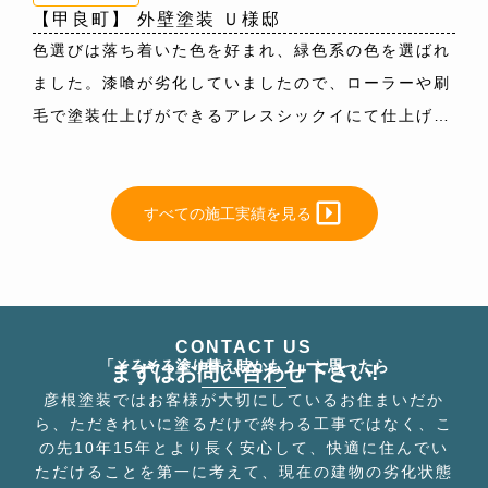
屋根色：8079(ﾁｬｺｰﾙ)
【甲良町】 外壁塗装 Ｕ様邸
ｸﾞﾚｲ）
色選びは落ち着いた色を好まれ、緑色系の色を選ばれ
屋根色：9113(ﾗｾｯﾄﾌﾞﾗｳﾝ)
ました。漆喰が劣化していましたので、ローラーや刷
毛で塗装仕上げができるアレスシックイにて仕上げま
した。
外壁色：8106(ｿﾙﾄﾌﾞｯｼｭ)
すべての施工実績を見る
CHECK HERE
CONTACT US
「そろそろ塗り替え時かも？」と思ったら
まずはお問い合わせ下さい!
彦根塗装ではお客様が大切にしているお住まいだか
ら、ただきれいに塗るだけで終わる工事ではなく、こ
の先10年15年とより長く安心して、快適に住んでい
ただけることを第一に考えて、現在の建物の劣化状態