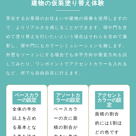
建物の仮装塗り替え体験
実在するお客様のお住まいや建物の画像を使用しますの
で、よりリアルさを感じることができます。塀や門を含
めて塗り替えを行いたいという場合はそれらを含めて撮
影し、塀や門にもカラーシミュレーションを施します。
外壁をツートンにする場合でも水平方向や垂直方向を試
してみたり、ワンポイントでアクセントカラーを入れる
など、何でも自由自在に行えます。
ベースカラ
アソートカ
アクセント
ーの設定
ラーの設定
カラーの設
定
全体の半分
ベースカラ
面積の割合
以上を占め
ーの次に面
的には1割ほ
る基本とな
積の割合が
どの色です