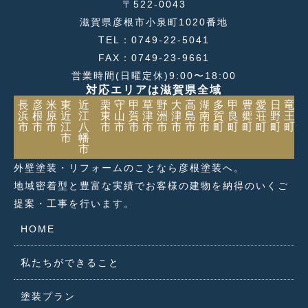
〒522-0043
滋賀県彦根市小泉町1020番地
TEL：0749-22-5041
FAX：0749-23-9661
営業時間(日曜定休)9:00〜18:00
対応エリアは滋賀県全域
長
彦
米
東
近
栗
守
甲
草
野
大
高
湖
多
甲
豊
愛
日
竜
浜
根
原
近
江
東
山
賀
津
洲
津
島
南
賀
良
郷
荘
野
王
市
市
市
江
八
市
市
市
市
市
市
市
市
町
町
町
町
町
町
市
幡
市
外壁塗装・リフォームのことなら彦根塗装へ。
地域密着型と豊富な実績でお客様の建物を納得のいくご
提案・工事を行います。
HOME
私たちができること
塗装プラン