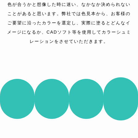
色が合うかと想像した時に迷い、なかなか決められない
ことがあると思います。弊社では色見本から、お客様の
ご要望に沿ったカラーを選定し、実際に塗るとどんなイ
メージになるか、CADソフト等を使用してカラーシュミ
レーションをさせていただきます。
どんな色
1階と2階
他の建物
他の建物
が合うか
で色を分
と違う色
と違う色
見てみた
けたい
にしたい
にしたい
い