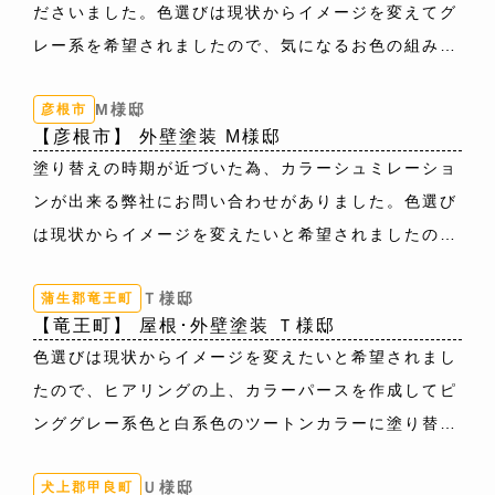
ださいました。色選びは現状からイメージを変えてグ
屋根色：9111(ｶｰﾎﾞﾝｸﾞﾚｰ)
レー系を希望されましたので、気になるお色の組み合
わせでカラーシュミレーションをお作りして何度も打
M様邸
彦根市
ち合わせをして決められました。
【彦根市】 外壁塗装 M様邸
外壁色：全体：8078(ｳｨｻﾞｰﾄﾞｺｯﾊﾟｰ)／8204(ｸﾞﾚｰ
塗り替えの時期が近づいた為、カラーシュミレーショ
ｼﾞｭ)
ンが出来る弊社にお問い合わせがありました。色選び
は現状からイメージを変えたいと希望されましたの
で、ご希望されたグレー系とブルー系の弊社の施工物
Ｔ様邸
蒲生郡竜王町
件をご紹介させていただきました。カラーシュミレー
【竜王町】 屋根･外壁塗装 Ｔ様邸
ションを作成させていただき、実際にご覧になられて
色選びは現状からイメージを変えたいと希望されまし
ベランダのみ色分けのグレー系のツートンカラーに塗
たので、ヒアリングの上、カラーパースを作成してピ
り替えられました。
ンググレー系色と白系色のツートンカラーに塗り替え
外壁色：全体：8082(ﾆﾝﾊﾞｽ) ベランダ：8079(ﾁｬｺ
ました。
ｰﾙ)
Ｕ様邸
犬上郡甲良町
外壁色：上段：9010(ｸｰﾙﾎﾜｲﾄ)／下段：9011（ﾛｰｽﾞ