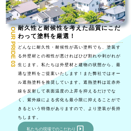
耐久性と耐候性を考えた品質にこだ
OUR PRIDE 03
わって塗料を厳選！
どんなに耐久性・耐候性が高い塗料でも、塗装す
る外壁材との相性が悪ければひび割れや剥がれが
生じます。私たちは外壁材と建物の状態から、最
適な塗料をご提案いたします！また弊社ではオー
ル遮熱塗料を推奨しています。遮熱塗料は近赤外
線を反射して表面温度の上昇を抑えるだけでな
く、紫外線による劣化も最小限に抑えることがで
きるという特徴がありますので、より塗装が長持
ちします。
私たちの現場でのこだわり