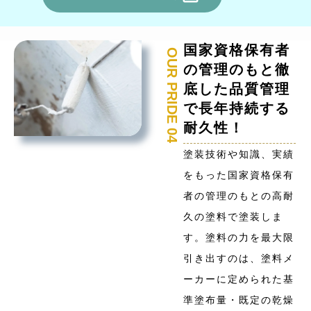
CHECK HERE
国家資格保有者
OUR PRIDE 04
の管理のもと徹
底した品質管理
で長年持続する
耐久性！
塗装技術や知識、実績
をもった国家資格保有
者の管理のもとの高耐
久の塗料で塗装しま
す。塗料の力を最大限
引き出すのは、塗料メ
ーカーに定められた基
準塗布量・既定の乾燥