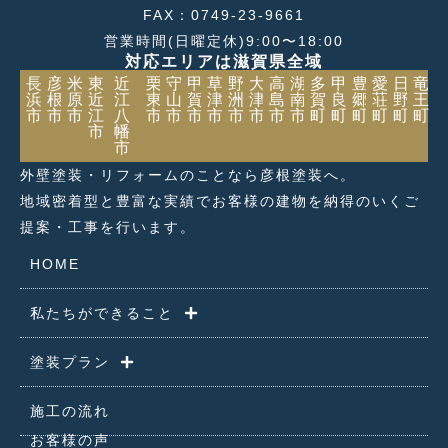
FAX：0749-23-9661
営業時間(日曜定休)9:00〜18:00
対応エリアは滋賀県全域
長
彦
米
東
近
栗
守
甲
草
野
大
高
湖
多
甲
豊
愛
日
竜
浜
根
原
近
江
東
山
賀
津
洲
津
島
南
賀
良
郷
荘
野
王
市
市
市
江
八
市
市
市
市
市
市
市
市
町
町
町
町
町
町
市
幡
市
外壁塗装・リフォームのことなら彦根塗装へ。
地域密着型と豊富な実績でお客様の建物を納得のいくご
提案・工事を行います。
HOME
私たちができること
塗装プラン
施工の流れ
お客様の声