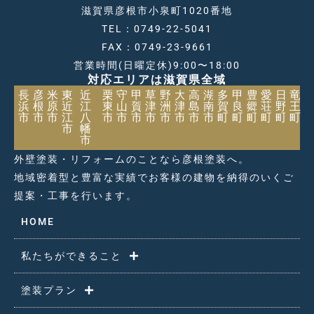
滋賀県彦根市小泉町1020番地
TEL：0749-22-5041
FAX：0749-23-9661
営業時間(日曜定休)9:00〜18:00
対応エリアは滋賀県全域
長
彦
米
東
近
栗
守
甲
草
野
大
高
湖
多
甲
豊
愛
日
竜
浜
根
原
近
江
東
山
賀
津
洲
津
島
南
賀
良
郷
荘
野
王
市
市
市
江
八
市
市
市
市
市
市
市
市
町
町
町
町
町
町
市
幡
市
外壁塗装・リフォームのことなら彦根塗装へ。
地域密着型と豊富な実績でお客様の建物を納得のいくご
提案・工事を行います。
HOME
私たちができること
塗装プラン