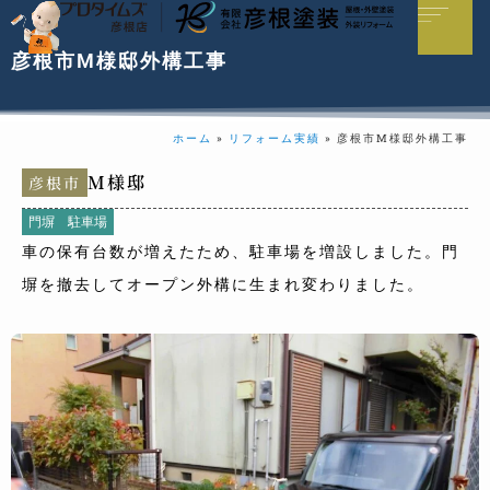
彦根市М様邸外構工事
ホーム
»
リフォーム実績
»
彦根市М様邸外構工事
M様邸
彦根市
門塀
駐車場
車の保有台数が増えたため、駐車場を増設しました。門
塀を撤去してオープン外構に生まれ変わりました。