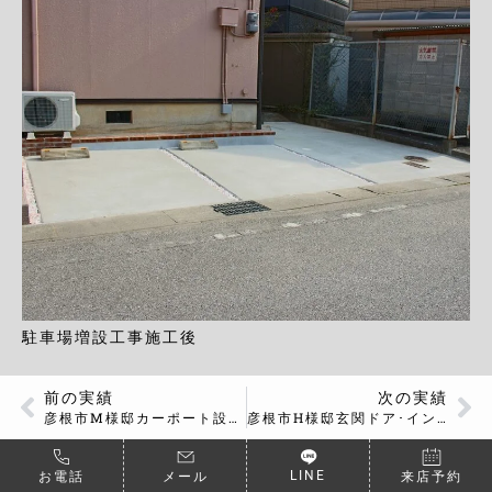
駐車場増設工事施工後
前の実績
次の実績
彦根市М様邸カーポート設置工事
彦根市H様邸玄関ドア･インターホン交換工事
LINE
お電話
メール
来店予約