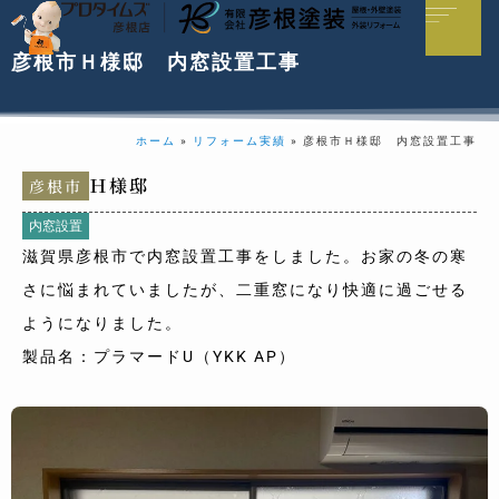
彦根市Ｈ様邸 内窓設置工事
ホーム
»
リフォーム実績
»
彦根市Ｈ様邸 内窓設置工事
Ｈ様邸
彦根市
内窓設置
滋賀県彦根市で内窓設置工事をしました。お家の冬の寒
さに悩まれていましたが、二重窓になり快適に過ごせる
ようになりました。
製品名：プラマードU（YKK AP）