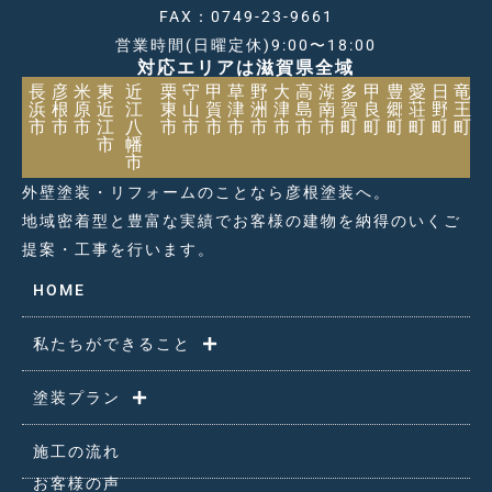
FAX：0749-23-9661
営業時間(日曜定休)9:00〜18:00
対応エリアは滋賀県全域
長
彦
米
東
近
栗
守
甲
草
野
大
高
湖
多
甲
豊
愛
日
竜
浜
根
原
近
江
東
山
賀
津
洲
津
島
南
賀
良
郷
荘
野
王
市
市
市
江
八
市
市
市
市
市
市
市
市
町
町
町
町
町
町
市
幡
市
外壁塗装・リフォームのことなら彦根塗装へ。
地域密着型と豊富な実績でお客様の建物を納得のいくご
提案・工事を行います。
HOME
私たちができること
塗装プラン
施工の流れ
お客様の声