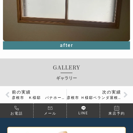
after
GALLERY
ギャラリー
前の実績
次の実績
彦根市 Ｋ様邸 パナホーム屋根換気塔 板金工事
彦根市 Ｈ様邸ベランダ屋根材修繕工事
LINE
お電話
メール
来店予約