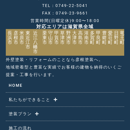
TEL：0749-22-5041
FAX：0749-23-9661
営業時間(日曜定休)9:00〜18:00
対応エリアは滋賀県全域
長
彦
米
東
近
栗
守
甲
草
野
大
高
湖
多
甲
豊
愛
日
竜
浜
根
原
近
江
東
山
賀
津
洲
津
島
南
賀
良
郷
荘
野
王
市
市
市
江
八
市
市
市
市
市
市
市
市
町
町
町
町
町
町
市
幡
市
外壁塗装・リフォームのことなら彦根塗装へ。
地域密着型と豊富な実績でお客様の建物を納得のいくご
提案・工事を行います。
HOME
私たちができること
塗装プラン
施工の流れ