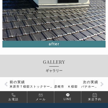
after
GALLERY
ギャラリー
前の実績
次の実績
米原市Ｔ様邸ストックヤード新設工事
彦根市 Ｋ様邸 パナホーム屋根換気塔 板金工事
LINE
お電話
メール
来店予約