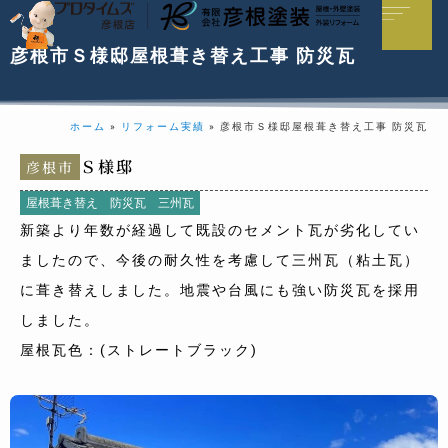
彦根市Ｓ様邸屋根葺き替え工事 防災瓦
ホーム
»
リフォーム実績
»
彦根市Ｓ様邸屋根葺き替え工事 防災瓦
Ｓ様邸
彦根市
屋根葺き替え
防災瓦
三州瓦
新築より年数が経過して既設のセメント瓦が劣化してい
ましたので、今後の耐久性を考慮して三州瓦（粘土瓦）
に葺き替えしました。地震や台風にも強い防災瓦を採用
しました。
屋根瓦色：(ストレートブラック)