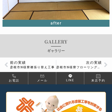
after
GALLERY
ギャラリー
前の実績
次の実績
彦根市N様寮襖張り替え工事
彦根市N様寮フローリング張り替え工事
LINE
お電話
メール
来店予約