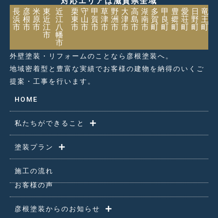
対応エリアは滋賀県全域
長
彦
米
東
近
栗
守
甲
草
野
大
高
湖
多
甲
豊
愛
日
竜
浜
根
原
近
江
東
山
賀
津
洲
津
島
南
賀
良
郷
荘
野
王
市
市
市
江
八
市
市
市
市
市
市
市
市
町
町
町
町
町
町
市
幡
市
外壁塗装・リフォームのことなら彦根塗装へ。
地域密着型と豊富な実績でお客様の建物を納得のいくご
提案・工事を行います。
HOME
私たちができること
塗装プラン
施工の流れ
お客様の声
彦根塗装からのお知らせ