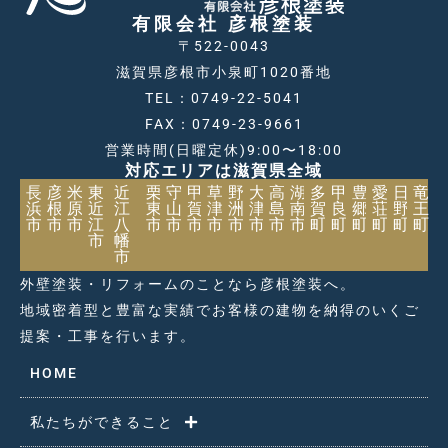
有限会社 彦根塗装
〒522-0043
滋賀県彦根市小泉町1020番地
TEL：0749-22-5041
FAX：0749-23-9661
営業時間(日曜定休)9:00〜18:00
対応エリアは滋賀県全域
長
彦
米
東
近
栗
守
甲
草
野
大
高
湖
多
甲
豊
愛
日
竜
浜
根
原
近
江
東
山
賀
津
洲
津
島
南
賀
良
郷
荘
野
王
市
市
市
江
八
市
市
市
市
市
市
市
市
町
町
町
町
町
町
市
幡
市
外壁塗装・リフォームのことなら彦根塗装へ。
地域密着型と豊富な実績でお客様の建物を納得のいくご
提案・工事を行います。
HOME
私たちができること