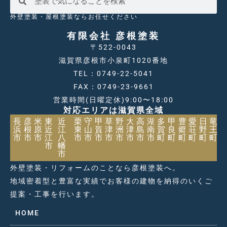
外壁塗装・屋根塗装ならお任せください
有限会社 彦根塗装
〒522-0043
滋賀県彦根市小泉町1020番地
TEL：0749-22-5041
FAX：0749-23-9661
営業時間(日曜定休)9:00〜18:00
対応エリアは滋賀県全域
長
彦
米
東
近
栗
守
甲
草
野
大
高
湖
多
甲
豊
愛
日
竜
浜
根
原
近
江
東
山
賀
津
洲
津
島
南
賀
良
郷
荘
野
王
市
市
市
江
八
市
市
市
市
市
市
市
市
町
町
町
町
町
町
市
幡
市
外壁塗装・リフォームのことなら彦根塗装へ。
地域密着型と豊富な実績でお客様の建物を納得のいくご
提案・工事を行います。
HOME