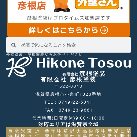
外壁塗装・屋根塗装ならお任せください
有限会社 彦根塗装
〒522-0043
滋賀県彦根市小泉町1020番地
TEL：0749-22-5041
FAX：0749-23-9661
営業時間(日曜定休)9:00〜18:00
対応エリアは滋賀県全域
長
彦
米
東
近
栗
守
甲
草
野
大
高
湖
多
甲
豊
愛
日
竜
浜
根
原
近
江
東
山
賀
津
洲
津
島
南
賀
良
郷
荘
野
王