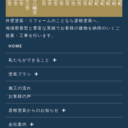
市
市
市
江
八
市
市
市
市
市
市
市
市
町
町
町
町
町
町
市
幡
市
外壁塗装・リフォームのことなら彦根塗装へ。
地域密着型と豊富な実績でお客様の建物を納得のいくご
提案・工事を行います。
HOME
私たちができること
塗装プラン
施工の流れ
お客様の声
彦根塗装からのお知らせ
会社案内