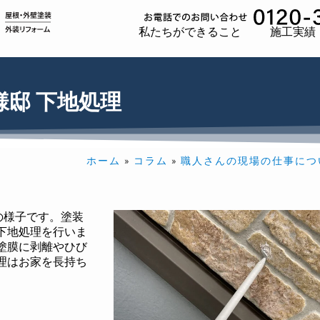
私たちができること
施工実績
様邸 下地処理
ホーム
»
コラム
»
職人さんの現場の仕事につ
の様子です。塗装
下地処理を行いま
塗膜に剥離やひび
理はお家を長持ち