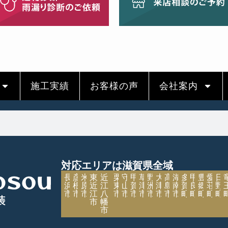
施工実績
お客様の声
会社案内
対応エリアは滋賀県全域
長
彦
米
東
近
栗
守
甲
草
野
大
高
湖
多
甲
豊
愛
日
浜
根
原
近
江
東
山
賀
津
洲
津
島
南
賀
良
郷
荘
野
市
市
市
江
八
市
市
市
市
市
市
市
市
町
町
町
町
町
市
幡
市