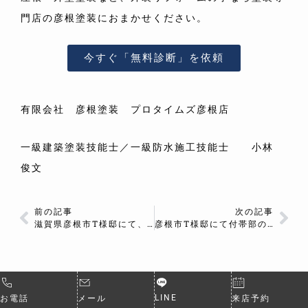
門店の彦根塗装におまかせください。
今すぐ「無料診断」を依頼
有限会社 彦根塗装 プロタイムズ彦根店
一級建築塗装技能士／一級防水施工技能士
小林
俊文
前の記事
次の記事
滋賀県彦根市T様邸にて、外壁の下塗りの塗装を行いました。
彦根市T様邸にて付帯部の塗装、仕上げ作業を行いました。
LINE
お電話
メール
来店予約