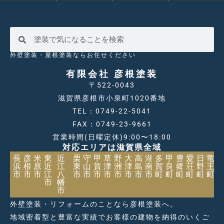
外壁塗装・屋根塗装ならお任せください
有限会社 彦根塗装
〒522-0043
滋賀県彦根市小泉町1020番地
TEL：0749-22-5041
FAX：0749-23-9661
営業時間(日曜定休)9:00〜18:00
対応エリアは滋賀県全域
長
彦
米
東
近
栗
守
甲
草
野
大
高
湖
多
甲
豊
愛
日
竜
浜
根
原
近
江
東
山
賀
津
洲
津
島
南
賀
良
郷
荘
野
王
市
市
市
江
八
市
市
市
市
市
市
市
市
町
町
町
町
町
町
市
幡
市
外壁塗装・リフォームのことなら彦根塗装へ。
地域密着型と豊富な実績でお客様の建物を納得のいくご