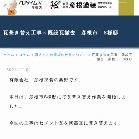
瓦葺き替え工事～既設瓦撤去 彦根市 S様邸
ホーム
»
コラム
»
職人さんの現場の仕事について
»
瓦葺き替え工事～既設瓦
撤去 彦根市 S様邸
2024-11-01
有限会社 彦根塗装の奥野です。
本日は、彦根市S様邸にて瓦葺き替え作業を開始しま
した。
今回の工事はセメント瓦を陶器瓦に葺き替えます。