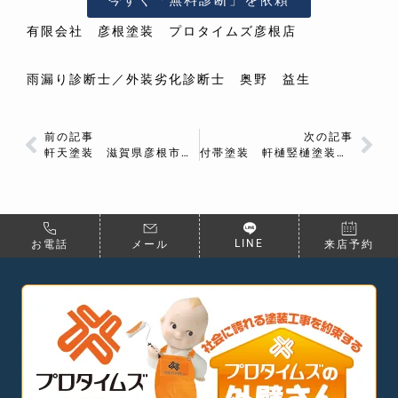
有限会社 彦根塗装 プロタイムズ彦根店
雨漏り診断士／外装劣化診断士 奥野 益生
前の記事
次の記事
軒天塗装 滋賀県彦根市 М様邸
付帯塗装 軒樋竪樋塗装 滋賀県彦根市 М様邸
LINE
お電話
メール
来店予約