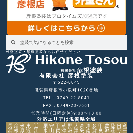
外壁塗装・屋根塗装ならお任せください
有限会社 彦根塗装
〒522-0043
滋賀県彦根市小泉町1020番地
TEL：0749-22-5041
FAX：0749-23-9661
営業時間(日曜定休)9:00〜18:00
対応エリアは滋賀県全域
長
彦
米
東
近
栗
守
甲
草
野
大
高
湖
多
甲
豊
愛
日
竜
浜
根
原
近
江
東
山
賀
津
洲
津
島
南
賀
良
郷
荘
野
王