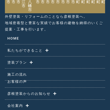
市
市
市
江
八
市
市
市
市
市
市
市
市
町
町
町
町
町
町
市
幡
市
外壁塗装・リフォームのことなら彦根塗装へ。
地域密着型と豊富な実績でお客様の建物を納得のいくご
提案・工事を行います。
HOME
私たちができること
塗装プラン
施工の流れ
お客様の声
彦根塗装からのお知らせ
会社案内