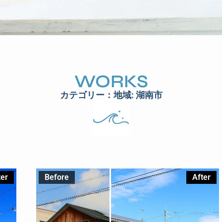
WORKS
カテゴリー：地域: 湖南市
ter
Before
After