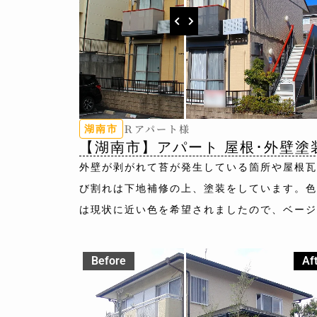
Ｒアパート様
湖南市
【湖南市】アパート 屋根･外壁塗
外壁が剥がれて苔が発生している箇所や屋根瓦
び割れは下地補修の上、塗装をしています。色
は現状に近い色を希望されましたので、ベージ
のカラーでおすすめ色を提案させていただきま
た。
Before
Af
外壁色：8095(ﾐｯﾄﾞﾋﾞｽｹｯﾄ)
屋根色：8080(ｽﾚｰﾄｸﾞﾚｰ)