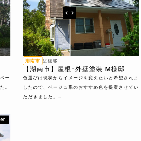
M様邸
湖南市
【湖南市】屋根･外壁塗装 M様邸
ベー
色選びは現状からイメージを変えたいと希望されま
た。
したので、ベージュ系のおすすめ色を提案させてい
ただきました。
外壁色：8073(ﾄｽｶﾆｰ)
屋根色：8079(ﾁｬｺｰﾙ)
ter