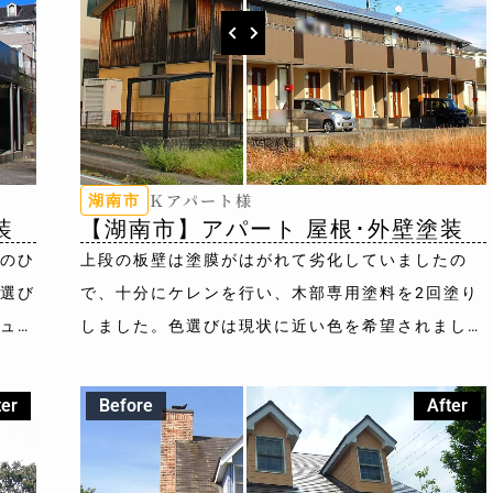
Ｋアパート様
湖南市
装
【湖南市】アパート 屋根･外壁塗装
のひ
上段の板壁は塗膜がはがれて劣化していましたの
選び
で、十分にケレンを行い、木部専用塗料を2回塗り
ュ系
しました。色選びは現状に近い色を希望されました
し
ので、茶系とベージュ系のツートンカラーでおすす
め色を提案させていただきました。
ter
Before
After
外壁色：上段：ブラウン（木部専用塗料）／下段：
8095(ﾐｯﾄﾞﾋﾞｽｹｯﾄ)
屋根色：8080(ｽﾚｰﾄｸﾞﾚｰ)