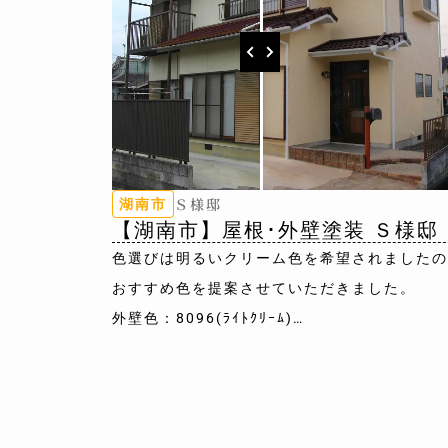
Ｓ様邸
湖南市
【湖南市】屋根･外壁塗装 Ｓ様邸
色選びは明るいクリーム色を希望されましたの
おすすめ色を提案させていただきました。
外壁色：8096(ﾗｲﾄｸﾘｰﾑ)
屋根色：8077(ﾔﾗﾗﾌﾞﾗｳﾝ)