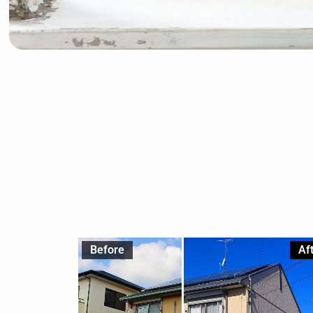
Before
Af