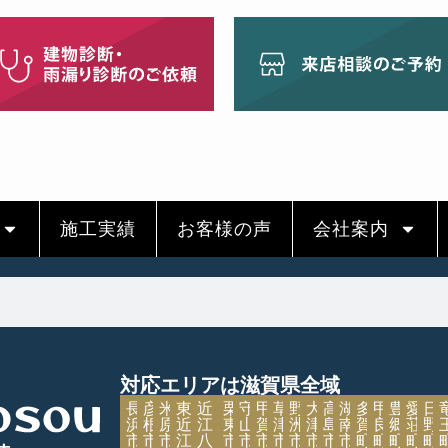
施工実績
お客様の声
会社案内
対応エリアは滋賀県全域
長
彦
米
東
近
栗
守
甲
草
野
大
高
湖
多
甲
豊
愛
日
浜
根
原
近
江
東
山
賀
津
洲
津
島
南
賀
良
郷
荘
野
市
市
市
江
八
市
市
市
市
市
市
市
市
町
町
町
町
町