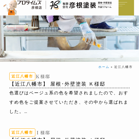
ホーム
»
近江八幡市
Ｋ様邸
近江八幡市
【近江八幡市】 屋根･外壁塗装 Ｋ様邸
色選びはベージュ系の色を希望されましたので、おす
すめ色をご提案させていただき、その中から選ばれま
した。
外壁色：8083(ﾍﾞｲｼﾞｭ)
Ｉ様邸
近江八幡市