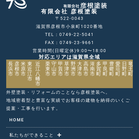
有限会社 彦根塗装
〒522-0043
滋賀県彦根市小泉町1020番地
TEL：0749-22-5041
FAX：0749-23-9661
営業時間(日曜定休)9:00〜18:00
対応エリアは滋賀県全域
長
彦
米
東
近
栗
守
甲
草
野
大
高
湖
多
甲
豊
愛
日
竜
浜
根
原
近
江
東
山
賀
津
洲
津
島
南
賀
良
郷
荘
野
王
市
市
市
江
八
市
市
市
市
市
市
市
市
町
町
町
町
町
町
市
幡
市
外壁塗装・リフォームのことなら彦根塗装へ。
地域密着型と豊富な実績でお客様の建物を納得のいくご
提案・工事を行います。
HOME
私たちができること