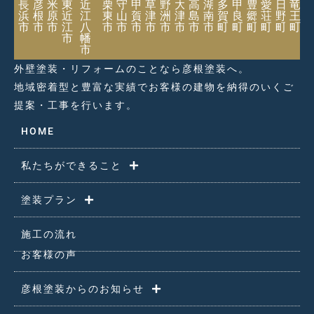
長
彦
米
東
近
栗
守
甲
草
野
大
高
湖
多
甲
豊
愛
日
竜
浜
根
原
近
江
東
山
賀
津
洲
津
島
南
賀
良
郷
荘
野
王
市
市
市
江
八
市
市
市
市
市
市
市
市
町
町
町
町
町
町
市
幡
市
外壁塗装・リフォームのことなら彦根塗装へ。
地域密着型と豊富な実績でお客様の建物を納得のいくご
提案・工事を行います。
HOME
私たちができること
塗装プラン
施工の流れ
お客様の声
彦根塗装からのお知らせ