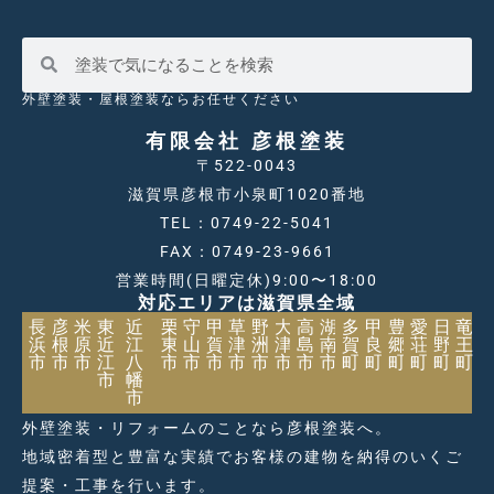
外壁塗装・屋根塗装ならお任せください
有限会社 彦根塗装
〒522-0043
滋賀県彦根市小泉町1020番地
TEL：0749-22-5041
FAX：0749-23-9661
営業時間(日曜定休)9:00〜18:00
対応エリアは滋賀県全域
長
彦
米
東
近
栗
守
甲
草
野
大
高
湖
多
甲
豊
愛
日
竜
浜
根
原
近
江
東
山
賀
津
洲
津
島
南
賀
良
郷
荘
野
王
市
市
市
江
八
市
市
市
市
市
市
市
市
町
町
町
町
町
町
市
幡
市
外壁塗装・リフォームのことなら彦根塗装へ。
地域密着型と豊富な実績でお客様の建物を納得のいくご
提案・工事を行います。