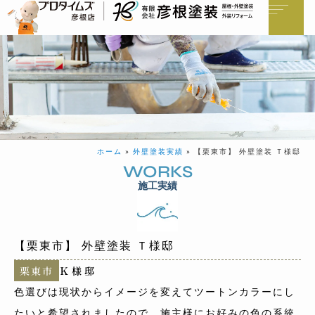
ホーム
»
外壁塗装実績
»
【栗東市】 外壁塗装 Ｔ様邸
WORKS
施工実績
【栗東市】 外壁塗装 Ｔ様邸
栗東市
Ｋ様邸
色選びは現状からイメージを変えてツートンカラーにし
たいと希望されましたので、施主様にお好みの色の系統