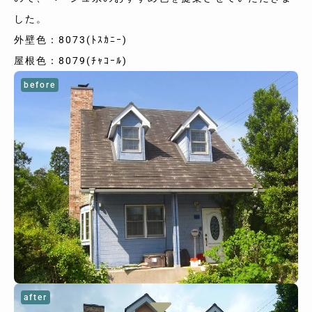
した。
外壁色：8073(ﾄｽｶﾆｰ)
屋根色：8079(ﾁｬｺｰﾙ)
before
after