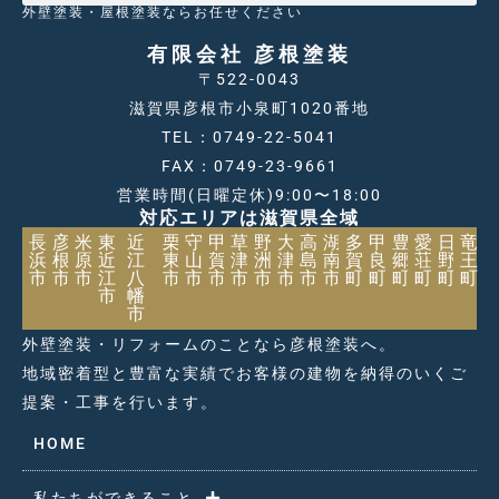
外壁塗装・屋根塗装ならお任せください
有限会社 彦根塗装
〒522-0043
滋賀県彦根市小泉町1020番地
TEL：0749-22-5041
FAX：0749-23-9661
営業時間(日曜定休)9:00〜18:00
対応エリアは滋賀県全域
長
彦
米
東
近
栗
守
甲
草
野
大
高
湖
多
甲
豊
愛
日
竜
浜
根
原
近
江
東
山
賀
津
洲
津
島
南
賀
良
郷
荘
野
王
市
市
市
江
八
市
市
市
市
市
市
市
市
町
町
町
町
町
町
市
幡
市
外壁塗装・リフォームのことなら彦根塗装へ。
地域密着型と豊富な実績でお客様の建物を納得のいくご
提案・工事を行います。
HOME
私たちができること