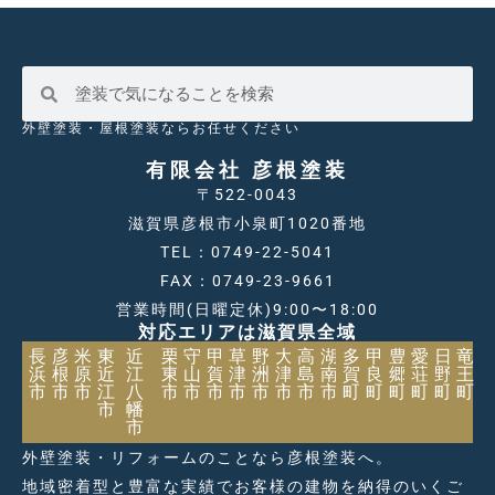
外壁塗装・屋根塗装ならお任せください
有限会社 彦根塗装
〒522-0043
滋賀県彦根市小泉町1020番地
TEL：0749-22-5041
FAX：0749-23-9661
営業時間(日曜定休)9:00〜18:00
対応エリアは滋賀県全域
長
彦
米
東
近
栗
守
甲
草
野
大
高
湖
多
甲
豊
愛
日
竜
浜
根
原
近
江
東
山
賀
津
洲
津
島
南
賀
良
郷
荘
野
王
市
市
市
江
八
市
市
市
市
市
市
市
市
町
町
町
町
町
町
市
幡
市
外壁塗装・リフォームのことなら彦根塗装へ。
地域密着型と豊富な実績でお客様の建物を納得のいくご