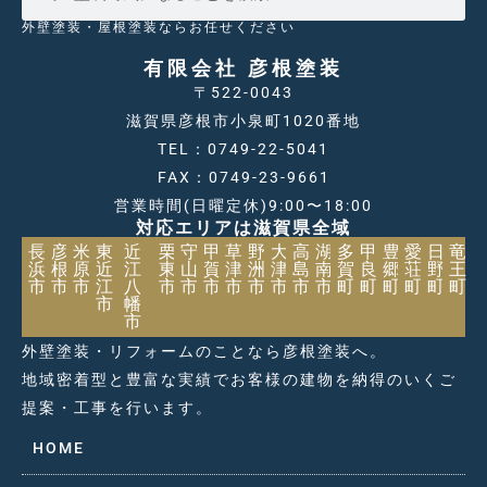
外壁塗装・屋根塗装ならお任せください
有限会社 彦根塗装
〒522-0043
滋賀県彦根市小泉町1020番地
TEL：0749-22-5041
FAX：0749-23-9661
営業時間(日曜定休)9:00〜18:00
対応エリアは滋賀県全域
長
彦
米
東
近
栗
守
甲
草
野
大
高
湖
多
甲
豊
愛
日
竜
浜
根
原
近
江
東
山
賀
津
洲
津
島
南
賀
良
郷
荘
野
王
市
市
市
江
八
市
市
市
市
市
市
市
市
町
町
町
町
町
町
市
幡
市
外壁塗装・リフォームのことなら彦根塗装へ。
地域密着型と豊富な実績でお客様の建物を納得のいくご
提案・工事を行います。
HOME