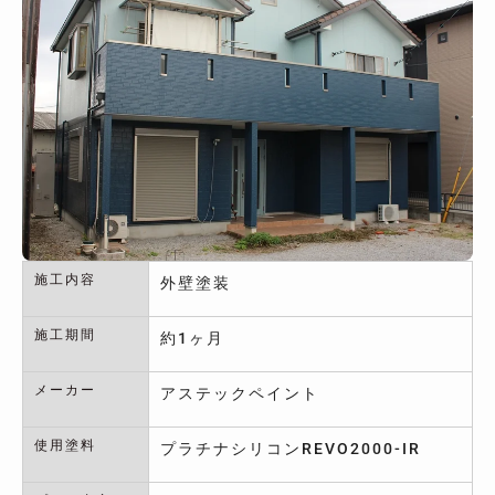
施工内容
外壁塗装
施工期間
約1ヶ月
メーカー
アステックペイント
使用塗料
プラチナシリコンREVO2000-IR