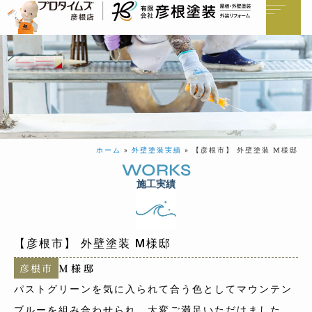
ホーム
»
外壁塗装実績
»
【彦根市】 外壁塗装 M様邸
WORKS
施工実績
【彦根市】 外壁塗装 M様邸
彦根市
M様邸
パストグリーンを気に入られて合う色としてマウンテン
ブルーを組み合わせられ、大変ご満足いただけました。