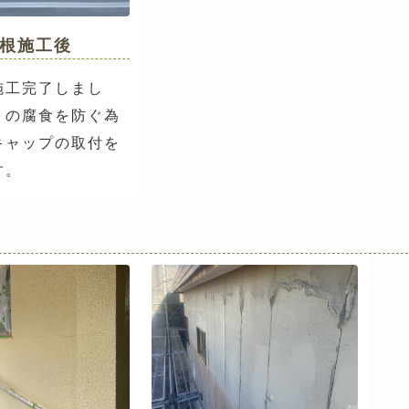
根施工後
施工完了しまし
トの腐食を防ぐ為
キャップの取付を
す。