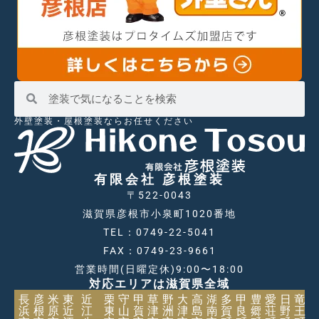
外壁塗装・屋根塗装ならお任せください
有限会社 彦根塗装
〒522-0043
滋賀県彦根市小泉町1020番地
TEL：0749-22-5041
FAX：0749-23-9661
営業時間(日曜定休)9:00〜18:00
対応エリアは滋賀県全域
長
彦
米
東
近
栗
守
甲
草
野
大
高
湖
多
甲
豊
愛
日
竜
浜
根
原
近
江
東
山
賀
津
洲
津
島
南
賀
良
郷
荘
野
王