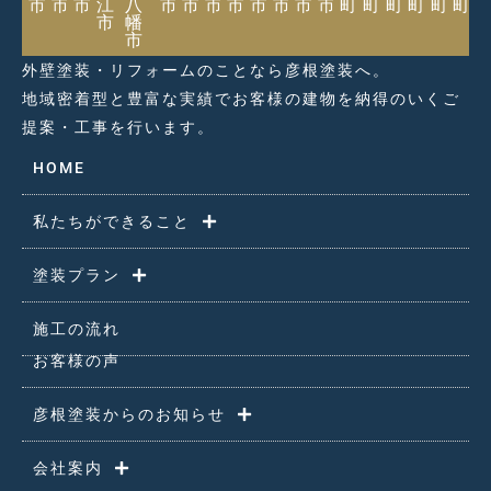
市
市
市
江
八
市
市
市
市
市
市
市
市
町
町
町
町
町
町
市
幡
市
外壁塗装・リフォームのことなら彦根塗装へ。
地域密着型と豊富な実績でお客様の建物を納得のいくご
提案・工事を行います。
HOME
私たちができること
塗装プラン
施工の流れ
お客様の声
彦根塗装からのお知らせ
会社案内