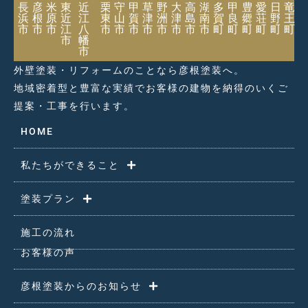
長
彦
米
東
近
栗
守
甲
草
野
大
高
湖
多
甲
豊
愛
日
竜
浜
根
原
近
江
東
山
賀
津
洲
津
島
南
賀
良
郷
荘
野
王
市
市
市
江
八
市
市
市
市
市
市
市
市
町
町
町
町
町
町
市
幡
市
外壁塗装・リフォームのことなら彦根塗装へ。
地域密着型と豊富な実績でお客様の建物を納得のいくご
提案・工事を行います。
HOME
私たちができること
塗装プラン
施工の流れ
お客様の声
彦根塗装からのお知らせ