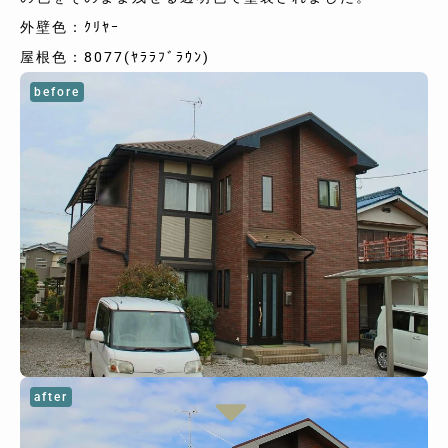
外壁色：ｸﾘﾔｰ
屋根色：8077(ﾔﾗﾗﾌﾞﾗｳﾝ)
before
after