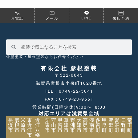
LINE
お電話
メール
来店予約
外壁塗装・屋根塗装ならお任せください
有限会社 彦根塗装
〒522-0043
滋賀県彦根市小泉町1020番地
TEL：0749-22-5041
FAX：0749-23-9661
営業時間(日曜定休)9:00〜18:00
対応エリアは滋賀県全域
長
彦
米
東
近
栗
守
甲
草
野
大
高
湖
多
甲
豊
愛
日
竜
浜
根
原
近
江
東
山
賀
津
洲
津
島
南
賀
良
郷
荘
野
王
市
市
市
江
八
市
市
市
市
市
市
市
市
町
町
町
町
町
町
市
幡