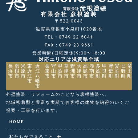
有限会社 彦根塗装
〒522-0043
滋賀県彦根市小泉町1020番地
TEL：0749-22-5041
FAX：0749-23-9661
営業時間(日曜定休)9:00〜18:00
対応エリアは滋賀県全域
長
彦
米
東
近
栗
守
甲
草
野
大
高
湖
多
甲
豊
愛
日
竜
浜
根
原
近
江
東
山
賀
津
洲
津
島
南
賀
良
郷
荘
野
王
市
市
市
江
八
市
市
市
市
市
市
市
市
町
町
町
町
町
町
市
幡
市
外壁塗装・リフォームのことなら彦根塗装へ。
地域密着型と豊富な実績でお客様の建物を納得のいくご
提案・工事を行います。
HOME
私たちができること