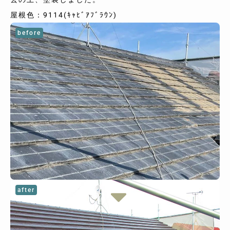
屋根色：9114(ｷｬﾋﾞｱﾌﾞﾗｳﾝ)
before
after